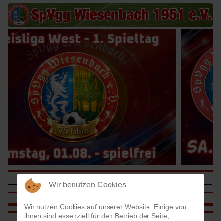
SpVgg Wiesenbach
Mobile Menu Toggle
Off-
Wir benutzen Cookies
1951 e.V.
Wir nutzen Cookies auf unserer Website. Einige von
ihnen sind essenziell für den Betrieb der Seite,