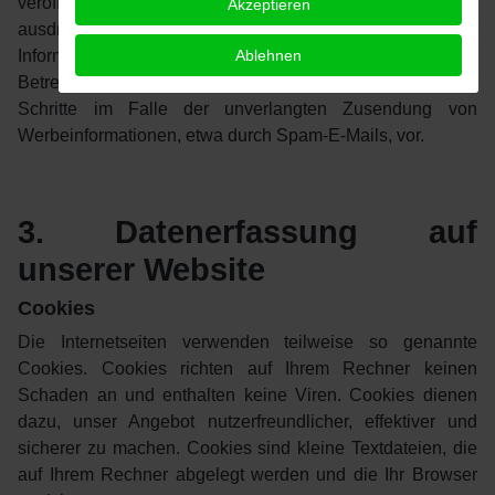
veröffentlichten Kontaktdaten zur Übersendung von nicht
Akzeptieren
ausdrücklich angeforderter Werbung und
Ablehnen
Informationsmaterialien wird hiermit widersprochen. Die
Betreiber der Seiten behalten sich ausdrücklich rechtliche
Schritte im Falle der unverlangten Zusendung von
Werbeinformationen, etwa durch Spam-E-Mails, vor.
3. Datenerfassung auf
unserer Website
Cookies
Die Internetseiten verwenden teilweise so genannte
Cookies. Cookies richten auf Ihrem Rechner keinen
Schaden an und enthalten keine Viren. Cookies dienen
dazu, unser Angebot nutzerfreundlicher, effektiver und
sicherer zu machen. Cookies sind kleine Textdateien, die
auf Ihrem Rechner abgelegt werden und die Ihr Browser