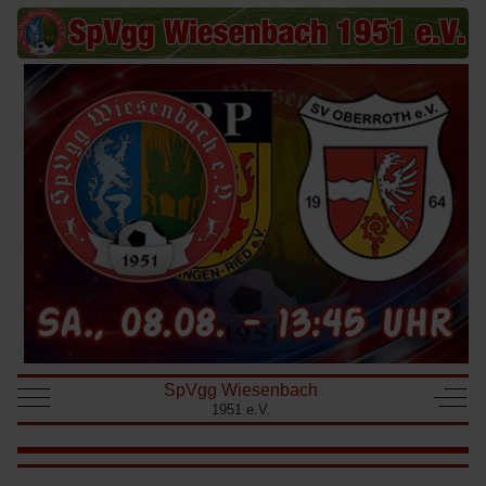
SpVgg Wiesenbach
Mobile Menu Toggle
Off-
1951 e.V.