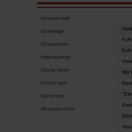
Vorstandschaft
Beitr
Titel
Viel
Sportanlage
FuPa
Schiedsrichter
FuPa
Mitgliedsantrag
Vie
Chronik Verein
Wir 
Chronik Sport
Dan
"Ein
Nachrichten
Dan
Wir suchen DICH
Dan
Vinc