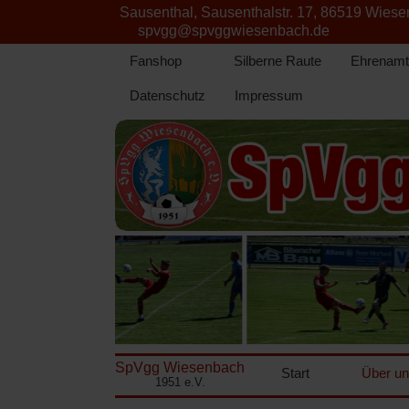
Sausenthal, Sausenthalstr. 17, 86519 Wies
spvgg@spvggwiesenbach.de
Fanshop
Silberne Raute
Ehrenamt
Datenschutz
Impressum
SpVgg Wiesenbach
Start
Über u
1951 e.V.