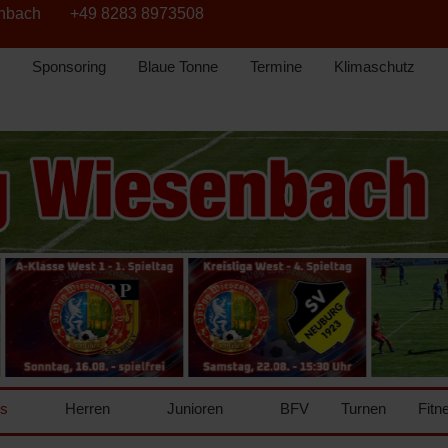
enbach
+49 8283 8973508
Sponsoring
Blaue Tonne
Termine
Klimaschutz
ns
Herren
Junioren
BFV
Turnen
Fitn