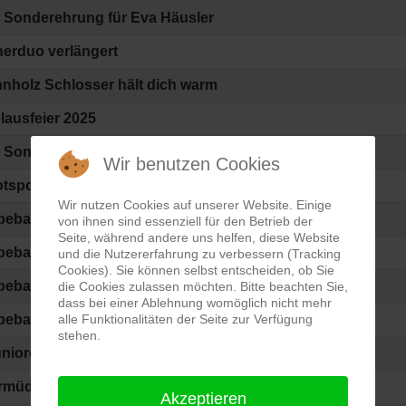
Sonderehrung für Eva Häusler
nerduo verlängert
nholz Schlosser hält dich warm
lausfeier 2025
Sonderehrung für Anton Fent
Wir benutzen Cookies
otsponsoring von Gutmann Anlagentechnik
Wir nutzen Cookies auf unserer Website. Einige
bebande von Gutmann Anlagentechnik
von ihnen sind essenziell für den Betrieb der
Seite, während andere uns helfen, diese Website
ebande von Malermeisterin Nathalie
und die Nutzererfahrung zu verbessern (Tracking
Cookies). Sie können selbst entscheiden, ob Sie
ebande von Floristik Petra Katzer
die Cookies zulassen möchten. Bitte beachten Sie,
dass bei einer Ablehnung womöglich nicht mehr
bebande von Edelmann Land- und Baumaschinen
alle Funktionalitäten der Seite zur Verfügung
stehen.
nioren - Landratspokalsieger 1975
müdlicher Einsatz gewürdigt
Akzeptieren