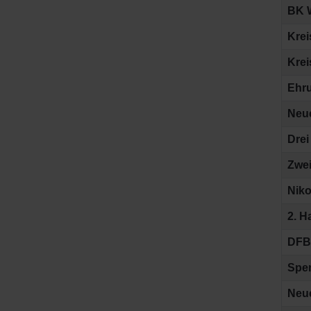
BK W
Krei
Krei
Ehru
Neue
Drei
Zwei
Niko
2. H
DFB-
Spe
Neue