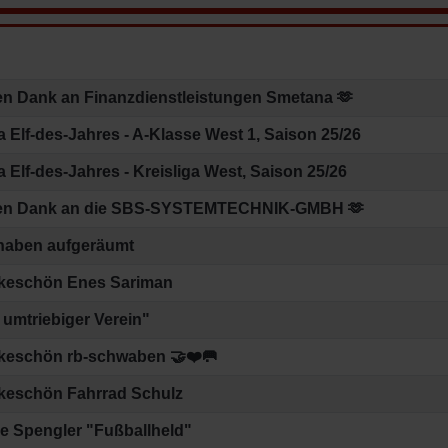
äge
en Dank an Finanzdienstleistungen Smetana 🫶
 Elf-des-Jahres - A-Klasse West 1, Saison 25/26
 Elf-des-Jahres - Kreisliga West, Saison 25/26
len Dank an die SBS-SYSTEMTECHNIK-GMBH 🫶
haben aufgeräumt
keschön Enes Sariman
 umtriebiger Verein"
keschön rb-schwaben 🤝❤️🥅
keschön Fahrrad Schulz
e Spengler "Fußballheld"