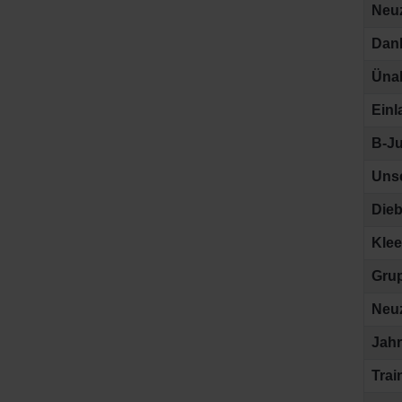
Neu
Dank
Ünal
Einl
B-Ju
Uns
Dieb
Klee
Grup
Neu
Jah
Trai