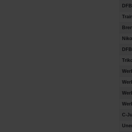
DFB 
Trai
Bren
Niko
DFB 
Trik
Wer
Werb
Werb
Wer
C-Ju
Uner