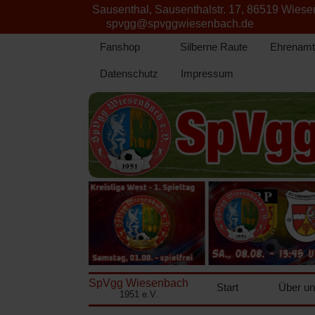
Sausenthal, Sausenthalstr. 17, 86519 Wies
spvgg@spvggwiesenbach.de
Fanshop
Silberne Raute
Ehrenamt
Datenschutz
Impressum
SpVgg Wiesenbach
Start
Über u
1951 e.V.