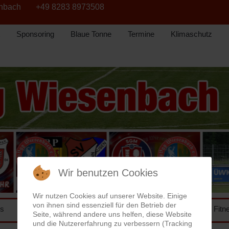
enbach
+49 8283 8973508
Sponsoring
Blaue Tonne
Termine
Klimaschutz
Wir benutzen Cookies
Wir nutzen Cookies auf unserer Website. Einige
von ihnen sind essenziell für den Betrieb der
ns
Herren
Junioren
BFV
Turnen
Fitn
Seite, während andere uns helfen, diese Website
und die Nutzererfahrung zu verbessern (Tracking