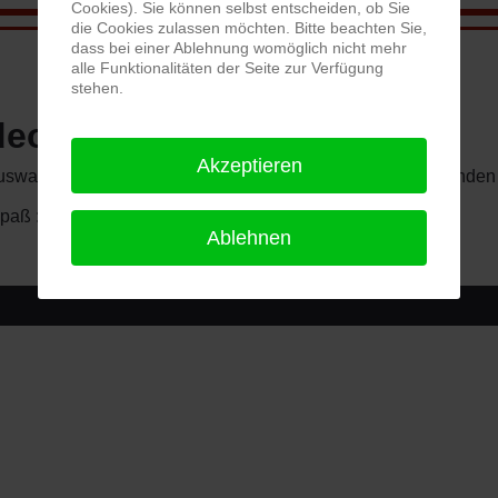
Cookies). Sie können selbst entscheiden, ob Sie
die Cookies zulassen möchten. Bitte beachten Sie,
dass bei einer Ablehnung womöglich nicht mehr
alle Funktionalitäten der Seite zur Verfügung
stehen.
deos zu unseren Spielen
Akzeptieren
uswahl der jeweiligen Spielzeit erfolgt über die entsprechenden
paß :-)
Ablehnen