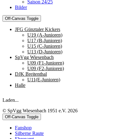
Saison 24/25
Bilder
Off-Canvas Toggle
JFG Günztaler Kickers
U19 (A-Junioren)
U17 (B-Junioren)
U15 (C-Junioren)
U13 (D-Junioren)
SpVgg Wiesenbach
U09 (F1-Junioren)
U09 (F2-Junioren)
DJK Breitenthal
U11(E-Junioren)
Halle
Laden...
© SpVgg Wiesenbach 1951 e.V. 2026
Off-Canvas Toggle
Fanshop
Silberne Raute
Ehrenamt