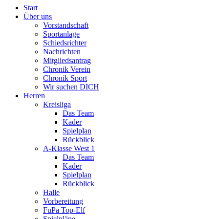
Start
Über uns
Vorstandschaft
Sportanlage
Schiedsrichter
Nachrichten
Mitgliedsantrag
Chronik Verein
Chronik Sport
Wir suchen DICH
Herren
Kreisliga
Das Team
Kader
Spielplan
Rückblick
A-Klasse West 1
Das Team
Kader
Spielplan
Rückblick
Halle
Vorbereitung
FuPa Top-Elf
Spielpläne