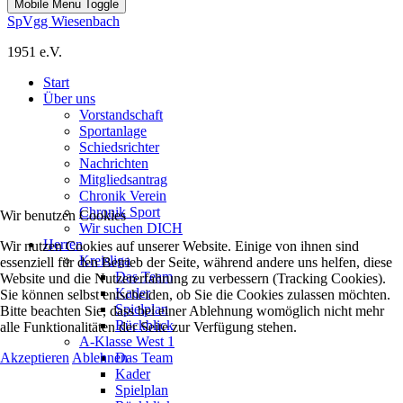
Mobile Menu Toggle
SpVgg Wiesenbach
1951 e.V.
Start
Über uns
Vorstandschaft
Sportanlage
Schiedsrichter
Nachrichten
Mitgliedsantrag
Chronik Verein
Chronik Sport
Wir benutzen Cookies
Wir suchen DICH
Herren
Wir nutzen Cookies auf unserer Website. Einige von ihnen sind
Kreisliga
essenziell für den Betrieb der Seite, während andere uns helfen, diese
Das Team
Website und die Nutzererfahrung zu verbessern (Tracking Cookies).
Kader
Sie können selbst entscheiden, ob Sie die Cookies zulassen möchten.
Spielplan
Bitte beachten Sie, dass bei einer Ablehnung womöglich nicht mehr
Rückblick
alle Funktionalitäten der Seite zur Verfügung stehen.
A-Klasse West 1
Akzeptieren
Ablehnen
Das Team
Kader
Spielplan