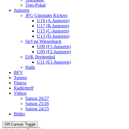
Toto-Pokal
Junioren
JFG Günztaler Kickers
U19 (A-Junioren)
U17 (B-Junioren)
U15 (C-Junioren)
U13 (D-Junioren)
SpVgg Wiesenbach
U09 (F1-Junioren)
U09 (F2-Junioren)
DJK Breitenthal
U11 (E1-Junioren)
Halle
BFV
Turnen
Fitness
Radlertreff
Videos
Saison 26/27
Saison 25/26
Saison 24/25
Bilder
Off-Canvas Toggle