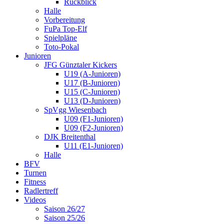
Rückblick
Halle
Vorbereitung
FuPa Top-Elf
Spielpläne
Toto-Pokal
Junioren
JFG Günztaler Kickers
U19 (A-Junioren)
U17 (B-Junioren)
U15 (C-Junioren)
U13 (D-Junioren)
SpVgg Wiesenbach
U09 (F1-Junioren)
U09 (F2-Junioren)
DJK Breitenthal
U11 (E1-Junioren)
Halle
BFV
Turnen
Fitness
Radlertreff
Videos
Saison 26/27
Saison 25/26