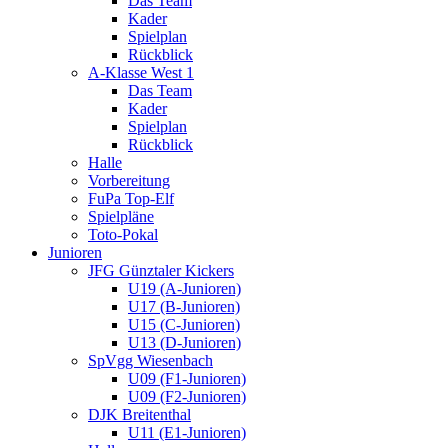
Das Team
Kader
Spielplan
Rückblick
A-Klasse West 1
Das Team
Kader
Spielplan
Rückblick
Halle
Vorbereitung
FuPa Top-Elf
Spielpläne
Toto-Pokal
Junioren
JFG Günztaler Kickers
U19 (A-Junioren)
U17 (B-Junioren)
U15 (C-Junioren)
U13 (D-Junioren)
SpVgg Wiesenbach
U09 (F1-Junioren)
U09 (F2-Junioren)
DJK Breitenthal
U11 (E1-Junioren)